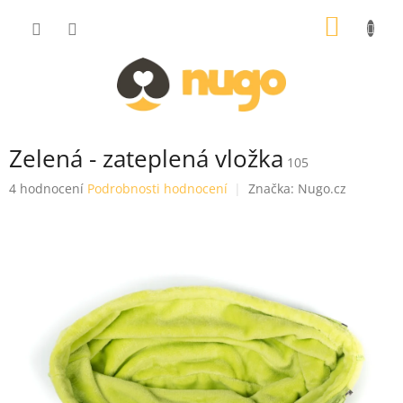
Přejít
NÁKUP
na
obsah
KOŠÍK
Zelená - zateplená vložka
105
Průměrné
4 hodnocení
Podrobnosti hodnocení
Značka:
Nugo.cz
hodnocení
produktu
je
4,8
z
5
hvězdiček.