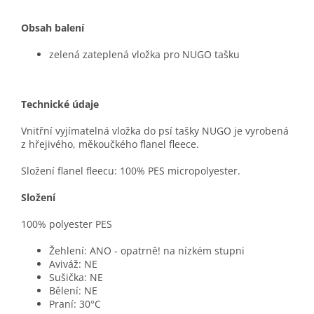
Obsah balení
zelená zateplená vložka pro NUGO tašku
Technické údaje
Vnitřní vyjímatelná vložka do psí tašky NUGO je vyrobená
z hřejivého, měkoučkého flanel fleece.
Složení flanel fleecu: 100% PES micropolyester.
Složení
100% polyester PES
Žehlení: ANO - opatrně! na nízkém stupni
Aviváž: NE
Sušička: NE
Bělení: NE
Praní: 30°C