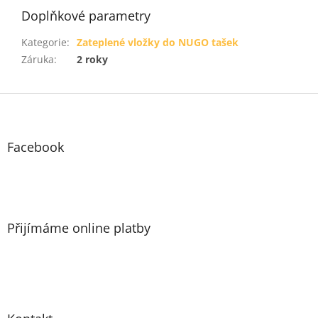
Doplňkové parametry
Kategorie
:
Zateplené vložky do NUGO tašek
Záruka
:
2 roky
Z
á
p
a
Facebook
t
í
Přijímáme online platby