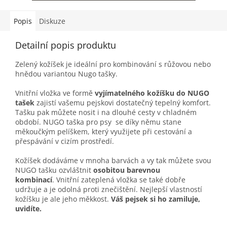
Popis
Diskuze
Detailní popis produktu
Zelený kožíšek je ideální pro kombinování s růžovou nebo
hnědou variantou Nugo tašky.
Vnitřní vložka ve formě
vyjímatelného kožíšku do NUGO
tašek
zajistí vašemu pejskovi dostatečný tepelný komfort.
Tašku pak můžete nosit i na dlouhé cesty v chladném
období. NUGO taška pro psy se díky němu stane
měkoučkým pelíškem, který využijete při cestování a
přespávání v cizím prostředí.
Kožíšek dodáváme v mnoha barvách a vy tak můžete svou
NUGO tašku ozvláštnit
osobitou barevnou
kombinací
. Vnitřní zateplená vložka se také dobře
udržuje a je odolná proti znečištění. Nejlepší vlastností
kožíšku je ale jeho měkkost.
Váš pejsek si ho zamiluje,
uvidíte.