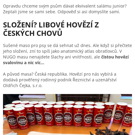
Opravdu chceme svým psům dávat ekvivalent salámu junior?
Zeptali jsme se sami sebe. Odpověď si asi domyslíte sami.
SLOŽENÍ? LIBOVÉ HOVĚZÍ Z
ČESKÝCH CHOVŮ
Sušené maso pro psy se dá sehnat už dnes. Ale když si přečtete
jeho složení, zní to spíš jako anatomický atlas obratlovců. V
NUGO masu nenajdete šlachy ani vnitřnosti, ale
čistou hovězí
svalovinu a nic víc...
A původ masa? Česká republika. Hovězí pro nás vybírá a
dodává prověřený rodinný podnik Řeznictví a uzenářství
Oldřich Čejka, s.r.o.