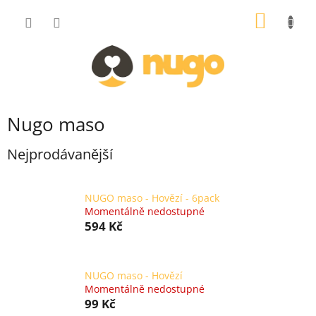
Přejít
NÁKUP
na
obsah
KOŠÍK
Nugo maso
Nejprodávanější
NUGO maso - Hovězí - 6pack
Momentálně nedostupné
594 Kč
NUGO maso - Hovězí
Momentálně nedostupné
99 Kč