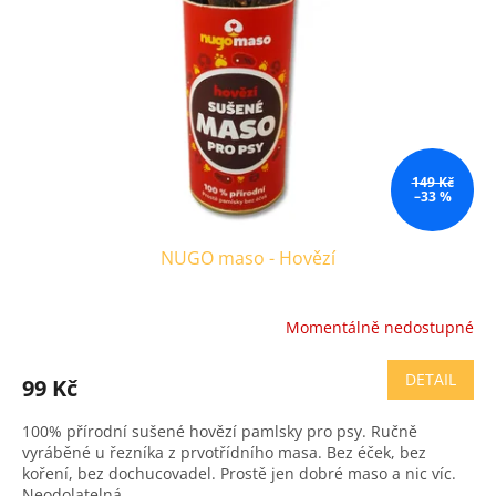
149 Kč
–33 %
NUGO maso - Hovězí
Momentálně nedostupné
Průměrné
hodnocení
produktu
DETAIL
99 Kč
je
4,0
100% přírodní sušené hovězí pamlsky pro psy. Ručně
z
vyráběné u řezníka z prvotřídního masa. Bez éček, bez
5
koření, bez dochucovadel. Prostě jen dobré maso a nic víc.
hvězdiček.
Neodolatelná...