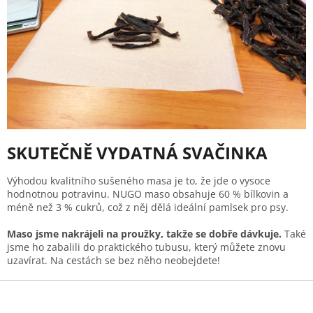
SKUTEČNĚ VYDATNÁ SVAČINKA
Výhodou kvalitního sušeného masa je to, že jde o vysoce
hodnotnou potravinu. NUGO maso obsahuje 60 % bílkovin a
méně než 3 % cukrů, což z něj dělá ideální pamlsek pro psy.
Maso jsme nakrájeli na proužky, takže se dobře dávkuje.
Také
jsme ho zabalili do praktického tubusu, který můžete znovu
uzavírat. Na cestách se bez něho neobejdete!
Z
á