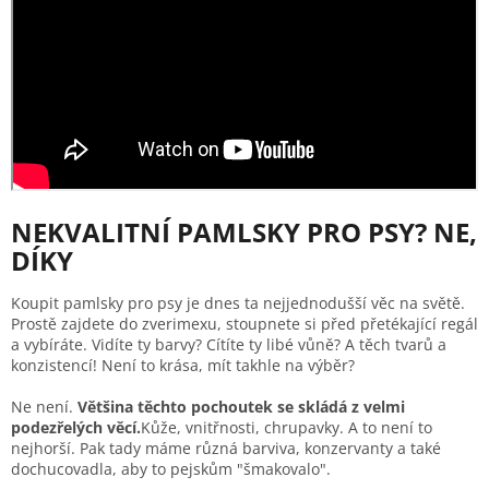
NEKVALITNÍ PAMLSKY PRO PSY?
NE,
DÍKY
Koupit pamlsky pro psy je dnes ta nejjednodušší věc na světě.
Prostě zajdete do zverimexu, stoupnete si před přetékající regál
a vybíráte. Vidíte ty barvy? Cítíte ty libé vůně? A těch tvarů a
konzistencí! Není to krása, mít takhle na výběr?
Ne není.
Většina těchto pochoutek se skládá z velmi
podezřelých věcí.
Kůže, vnitřnosti, chrupavky. A to není to
nejhorší. Pak tady máme různá barviva, konzervanty a také
dochucovadla, aby to pejskům "šmakovalo".