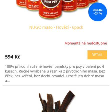
k
t
ů
789 Kč
–24 %
NUGO maso - Hovězí - 6pack
Momentálně nedostupné
Průměrné
hodnocení
produktu
DETAIL
594 Kč
je
4,7
100% přírodní sušené hovězí pamlsky pro psy v balení po 6
z
kusech. Ručně vyráběné u řezníka z prvotřídního masa. Bez
5
éček, bez koření, bez dochucovadel. Prostě jen dobré maso
hvězdiček.
a...