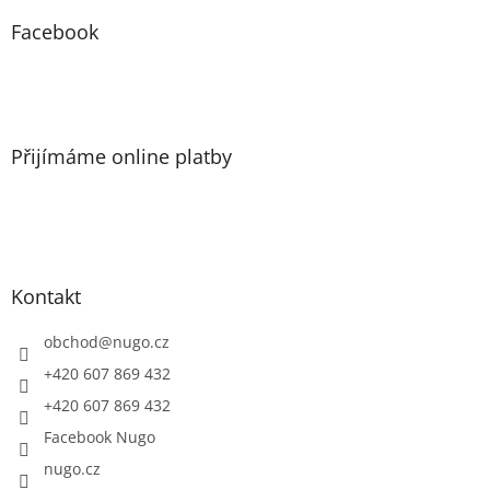
p
a
Facebook
t
í
Přijímáme online platby
Kontakt
obchod
@
nugo.cz
+420 607 869 432
+420 607 869 432
Facebook Nugo
nugo.cz