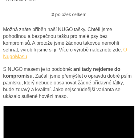
2
položek celkem
O
v
l
Možná znáte příběh naší NUGO tašky. Chtěli jsme
á
pohodlnou a bezpečnou tašku pro malé psy bez
d
kompromisů. A protože jsme žádnou takovou nemohli
a
sehnat, vyrobili jsme si ji. Více o výrobě naleznete zde:
O
c
NugoMasu
í
p
r
S NUGO masem je to podobné:
ani tady nejdeme do
v
kompromisu
. Začali jsme přemýšlet o opravdu dobré psím
k
pamlsku, který nebude obsahovat žádné přídavné látky,
y
bude zdravý a kvalitní. Jako nejschůdnější varianta se
v
ukázalo sušené hovězí maso.
ý
p
i
s
u