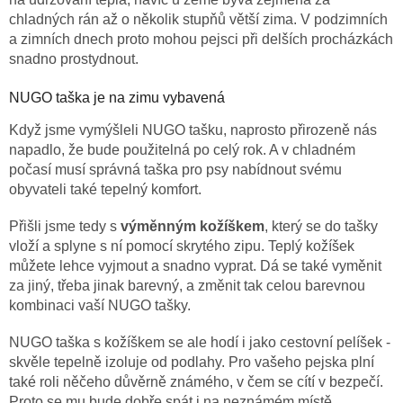
chladných rán až o několik stupňů větší zima. V podzimních
a zimních dnech proto mohou pejsci při delších procházkách
snadno prostydnout.
NUGO taška je na zimu vybavená
Když jsme vymýšleli NUGO tašku, naprosto přirozeně nás
napadlo, že bude použitelná po celý rok. A v chladném
počasí musí správná taška pro psy nabídnout svému
obyvateli také tepelný komfort.
Přišli jsme tedy s
výměnným kožíškem
, který se do tašky
vloží a splyne s ní pomocí skrytého zipu. Teplý kožíšek
můžete lehce vyjmout a snadno vyprat. Dá se také vyměnit
za jiný, třeba jinak barevný, a změnit tak celou barevnou
kombinaci vaší NUGO tašky.
NUGO taška s kožíškem se ale hodí i jako cestovní pelíšek -
skvěle tepelně izoluje od podlahy. Pro vašeho pejska plní
také roli něčeho důvěrně známého, v čem se cítí v bezpečí.
Proto se mu bude dobře spát i na neznámém místě.