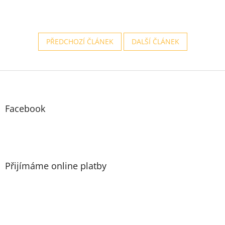
PŘEDCHOZÍ ČLÁNEK
DALŠÍ ČLÁNEK
Z
á
p
a
Facebook
t
í
Přijímáme online platby