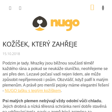
Přejít
NÁKUP
na
obsah
KOŠÍK
KOŽÍŠEK, KTERÝ ZAHŘEJE
15.10.2018
Podzim je tady. Mrazíky jsou běžnou součástí téměř
každého rána a pokud se neukáže sluníčko, neohřejeme se
ani přes den. Lezavé počasí vadí nejen lidem, ale může
způsobit nepříjemnosti i psům. Obzvlášť, když patří k malým
plemenům. A právě pro menší pejsky máme elegantní řešení
-
NUGO tašku s teplým kožíškem
.
Psi malých plemen nebývají vždy odolní vůči chladu.
Jejich drobná a nízká tělesná schránka není dobře stavěná
na udržování tepla, navíc u země bývá zejména za