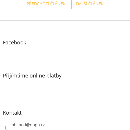
PŘEDCHOZÍ ČLÁNEK
DALŠÍ ČLÁNEK
Z
á
p
a
Facebook
t
í
Přijímáme online platby
Kontakt
obchod
@
nugo.cz