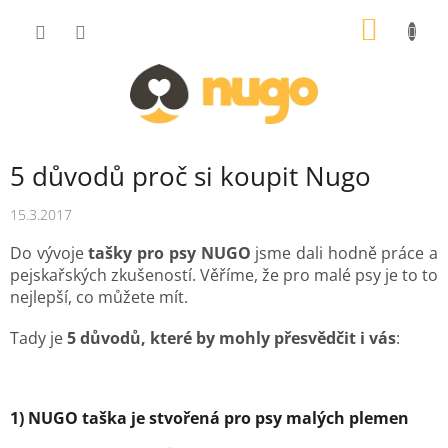
Přejít
NÁKUP
na
obsah
KOŠÍK
5 důvodů proč si koupit Nugo
15.3.2017
Do vývoje
tašky pro psy NUGO
jsme dali hodně práce a
pejskařských zkušeností. Věříme, že pro malé psy je to to
nejlepší, co můžete mít.
Tady je
5 důvodů, které by mohly přesvědčit i vás
:
1) NUGO taška je stvořená pro psy malých plemen