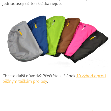
Jednodušeji už to zkrátka nejde.
Chcete další důvody? Přečtěte si článek
10 výhod oproti
běžným taškám pro psy
.